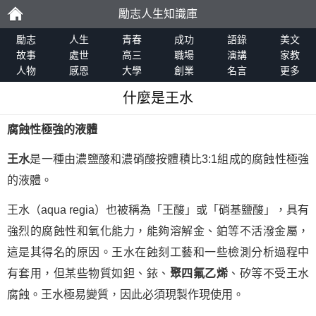
勵志人生知識庫
勵
勵志
人生
青春
成功
語錄
美文
故事
處世
高三
職場
演講
家教
人物
感恩
大學
創業
名言
更多
志
什麼是王水
腐蝕性極強的液體
王水
是一種由濃鹽酸和濃硝酸按體積比3:1組成的腐蝕性極強
的液體。
王水（aqua regia）也被稱為「王酸」或「硝基鹽酸」，具有
強烈的腐蝕性和氧化能力，能夠溶解金、鉑等不活潑金屬，
這是其得名的原因。王水在蝕刻工藝和一些檢測分析過程中
有套用，但某些物質如鉭、銥、
聚四氟乙烯
、矽等不受王水
腐蝕。王水極易變質，因此必須現製作現使用。