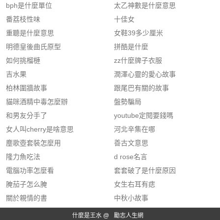
bph是什麼單位
太乙神數是什麼意思
番荔枝性味
十佳女
重聽是什麼意思
女鞋39多少厘米
明德皇後曲氏原型
拼酷是什麼
如何挑榴槤
zz什麼牌子衣服
吉水果
潤澤心靈的愛心故事
柏林圍牆故事
跟尾巴有關的故事
貓咪酒精中毒怎麼辦
盤勢騙局
和男友分手了
youtube定閱要錢嗎
女人叫cherry是啥意思
河北辛集在哪
塵歌壺套裝怎麼用
善古文意思
隆力魚吃法
d rose名言
電腦功率怎麼看
套套破了是什麼原因
腌茄子怎么腌
女生右耳有痣
關於親情的書
中秋小故事
什麼是王水 @
勵志人生網