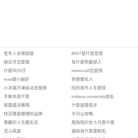
老年人去哪旅遊
8687是什麼意思
綠豆牙怎麼做
為什麼狗愛舔人
什麼叫25仔
minecraft怎麼飛
mse越小越好
帝景閣名人
小冰箱冷凍結冰怎麼辦
阮的夜市人生密技
手帳本是什麼
indiana university排名
張震還活著嗎
什麼是蹲馬步
特百惠是哪裡的品牌
半月山攻略
樂觀的人生觀名言
尾指短的女人代表什麼
泥斗高度
貓咪為什麼要剃毛