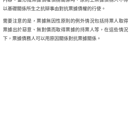
以基礎關係所生之抗辯事由對抗票據債權的行使。
需要注意的是，票據無因性原則的例外情況包括持票人取得
票據出於惡意、無對價而取得票據的持票人等，在這些情況
下，票據債務人可以用原因關係對抗票據關係。