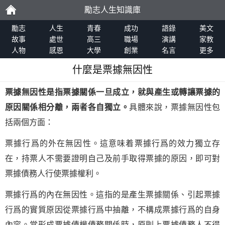
勵志人生知識庫
勵
勵志
人生
青春
成功
語錄
美文
故事
處世
高三
職場
演講
家教
人物
感恩
大學
創業
名言
更多
志
什麼是票據無因性
票據無因性是指票據關係一旦成立，就與產生或轉讓票據的
原因關係相分離，兩者各自獨立。
具體來說，票據無因性包
括兩個方面：
票據行爲的外在無因性。這意味着票據行爲的效力獨立存
在，持票人不需要證明自己及前手取得票據的原因，即可對
票據債務人行使票據權利。
票據行爲的內在無因性。這指的是產生票據關係、引起票據
行爲的實質原因從票據行爲中抽離，不構成票據行爲的自身
內容。當形成票據債權債務關係時，原則上票據債務人不得