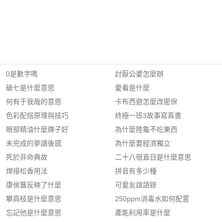
0是數字嗎
討厭公婆怎麼辦
破七是什麼意思
愛看是什麼
何有于我哉的意思
卡布西遊怎麼改密保
色彩配搭原理與技巧
終極一班3故事寫真書
眼部精油什麼牌子好
為什麼陸龜不吃東西
未完成的夢讀後感
為什麼要經濟獨立
死於非命典故
二十八宿直日是什麼意思
焊接松香用法
拼音有多少種
康侯簋反映了什麼
可愛友誼語錄
攀高枝是什麼意思
250ppm消毒水如何配置
忘記他是什麼意思
產能利用率是什麼