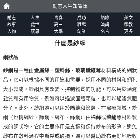
勵志人生知識庫
勵
勵志
人生
青春
成功
語錄
美文
故事
處世
高三
職場
演講
家教
人物
感恩
大學
創業
名言
更多
志
什麼是紗網
網狀品
紗網
是一種由
金屬絲
、
塑料絲
、
玻璃纖維
等材料構成的網狀
品，它可以根據不同的用途和需要，採用不同的材料和網孔
大小製成。紗網具有改變、控制物質的功能，可以用於過濾
雜質和有用物質，例如可以過濾固體顆粒，也可以過濾氣體
分子。此外，紗網還可以用於隔離和篩選。在醫療領域，紗
網（也稱網紗、篩網、網布、絲網）由
棉絲
或
滌綸
等材料製
成的網狀物，它的主要作用是支撐和保持紗布的形態，避免
紗布在敷料過程中斷裂或破損，還可以幫助紗布更好地吸收