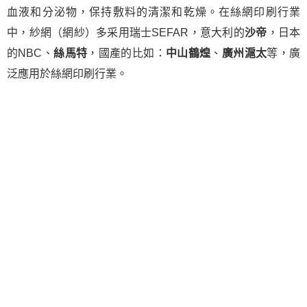
血液和分泌物，保持敷料的清潔和乾燥。在絲網印刷行業
中，紗網（網紗）多采用瑞士SEFAR，意大利的
沙帝
，日本
的NBC、
絲馬特
，國產的比如：
中山鶴煌
、
廣州滬太
等，廣
泛應用於絲網印刷行業。