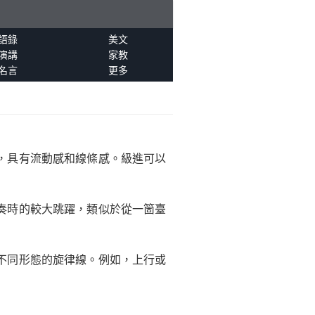
語錄
美文
演講
家教
名言
更多
，具有流動感和線條感。級進可以
奏時的較大跳躍，類似於從一箇臺
不同形態的旋律線。例如，上行或