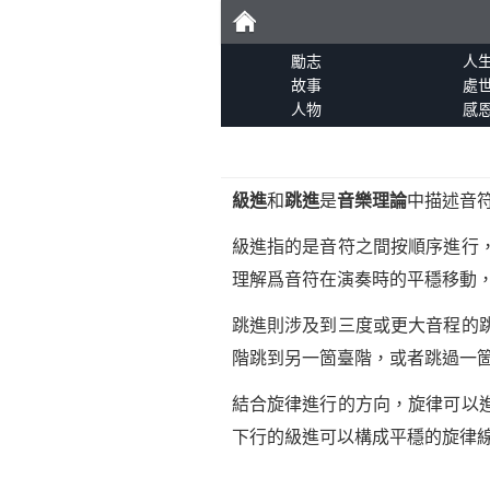
勵
勵志
人
故事
處
人物
感
志
級進
和
跳進
是
音樂理論
中描述音
級進指的是音符之間按順序進行
理解爲音符在演奏時的平穩移動
跳進則涉及到三度或更大音程的
階跳到另一箇臺階，或者跳過一
結合旋律進行的方向，旋律可以
下行的級進可以構成平穩的旋律