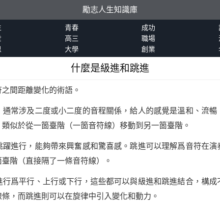
勵志人生知識庫
生
青春
成功
世
高三
職場
恩
大學
創業
什麼是級進和跳進
符之間距離變化的術語。
，通常涉及二度或小二度的音程關係，給人的感覺是溫和、流暢
，類似於從一箇臺階（一箇音符線）移動到另一箇臺階。
跳躍進行，能夠帶來興奮感和驚喜感。跳進可以理解爲音符在演
箇臺階（直接隔了一條音符線）。
進行爲平行、上行或下行，這些都可以與級進和跳進結合，構成
線條，而跳進則可以在旋律中引入變化和動力。