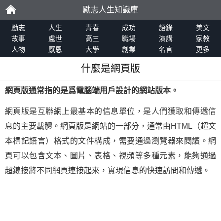
勵志人生知識庫
勵
勵志
人生
青春
成功
語錄
美文
故事
處世
高三
職場
演講
家教
人物
感恩
大學
創業
名言
更多
志
什麼是網頁版
網頁版通常指的是爲電腦端用戶設計的網站版本。
網頁版是互聯網上最基本的信息單位，是人們獲取和傳遞信
息的主要載體。網頁版是網站的一部分，通常由HTML（超文
本標記語言）格式的文件構成，需要通過瀏覽器來閱讀。網
頁可以包含文本、圖片、表格、視頻等多種元素，能夠通過
超鏈接將不同網頁連接起來，實現信息的快速訪問和傳遞。