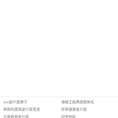
sus是什麼牌子
海賊王經典語錄無名
卑微的感情是什麼意思
崇寧通寶是什麼
古風歌曲是什麼
印堂有紋