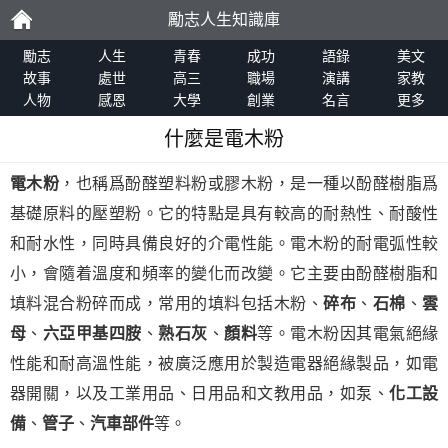
勵志人生知識庫
勵
勵志
人生
青春
成功
語錄
美文
故事
處世
高三
職場
演講
家教
人物
感恩
大學
創業
名言
更多
志
什麼是電木粉
電木粉
，也稱爲酚醛塑料粉或膠木粉，是一種以酚醛樹脂爲
基礎原料的壓塑粉。它的特點是具有較高的耐熱性、耐酸性
和耐水性，同時具備良好的介電性能。電木粉的耐電弧性較
小，會隨着溫度和頻率的變化而改變。它主要由酚醛樹脂和
填料混合粉碎而成，常用的填料包括木粉、
碎布
、
石棉
、
雲
母
、
六亞甲基四胺
、
熟石灰
、
顏料
等。電木粉因其電氣絕緣
性能和耐高溫性能，被廣泛應用於製造電器絕緣製品，如電
器開關，以及工業用品、日用品和文教用品，如泵、
化工設
備
、
管子
、
汽車部件
等。