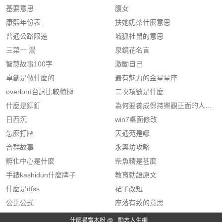
基要意思
腹女
康熙年份表
扶她奶茶什麼意思
普通公路限速
城狐社鼠的意思
三菜一 湯
泉鏡花名言
智慧故事100字
激勵自己
卓創是做什麼的
最有魅力的金星星座
overlord台詞比較積極
二次項數是什麼
什麼是鉚釘
為何要養成保持樂觀正面的人生觀
日西沉
win7桌面修改
怎麼打牌
天通苑是哪
合群故事
永興坊攻略
孵化中心是什麼
柴魚精是甚麼
手錶kashidun什麼牌子
教育勅語原文
什麼是dfss
裙子改短
公比公式
座落有致的意思
什麼是電木粉 @
勵志人生網