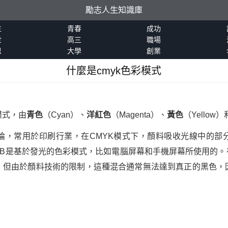
勵志人生知識庫
生
青春
成功
世
高三
職場
恩
大學
創業
什麼是cmyk色彩模式
模式，由
青色
（Cyan）、
洋紅色
（Magenta）、
黃色
（Yellow）
論，常用於印刷行業，在CMYK模式下，顏料吸收光線中的部
GB是基於發光的色彩模式，比如電腦屏幕和手機屏幕所使用的。
，但由於顏料技術的限制，這種混合通常無法達到真正的黑色，