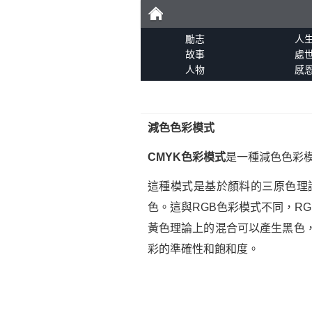
勵
勵志
人
故事
處
人物
感
志
減色色彩模式
CMYK色彩模式
是一種減色色彩
這種模式是基於顏料的三原色理
色。這與RGB色彩模式不同，R
黃色理論上的混合可以產生黑色
彩的準確性和飽和度。