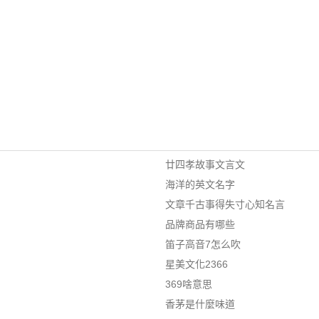
廿四孝故事文言文
海洋的英文名字
文章千古事得失寸心知名言
品牌商品有哪些
笛子高音7怎么吹
星美文化2366
369啥意思
香茅是什麼味道