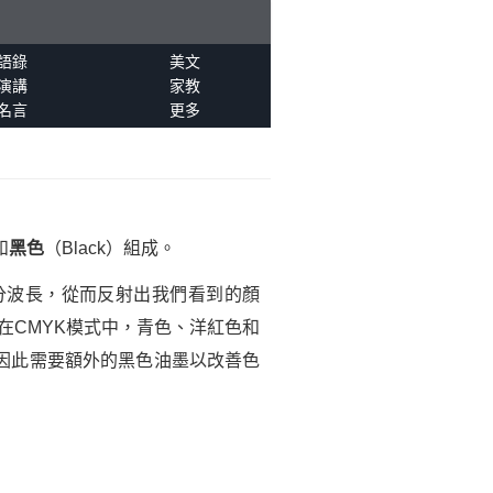
語錄
美文
演講
家教
名言
更多
和
黑色
（Black）組成。
分波長，從而反射出我們看到的顏
在CMYK模式中，青色、洋紅色和
因此需要額外的黑色油墨以改善色