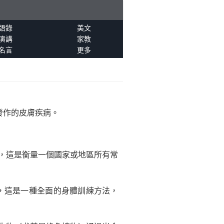
語錄
美文
演講
家教
名言
更多
發作的皮膚疾病。
uct)，這是衡量一個國家或地區所有常
tion)，這是一種全面的身體訓練方法，