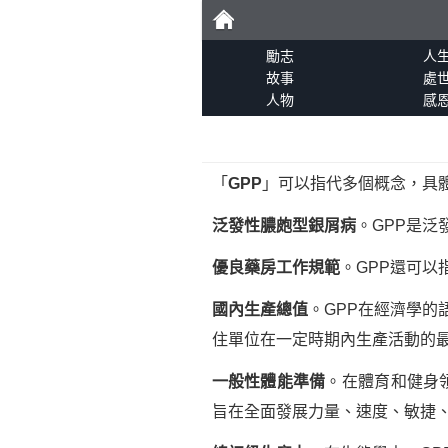
勵
勵志
人
故事
處
人物
感
志
「
GPP
」可以指代多個概念，具
泛發性膿皰型銀屑病
。GPP是
優良藥房工作規範
。GPP還可以指代
國內生產總值
。GPP在經濟學的語境
住單位在一定時期內生產活動的
一般性體能準備
。在體育和健身領域，
旨在全面發展力量、速度、敏捷