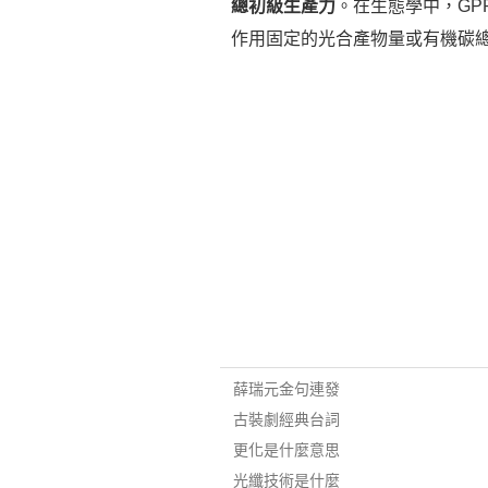
總初級生產力
。在生態學中，GPP代
作用固定的光合產物量或有機碳
薛瑞元金句連發
古裝劇經典台詞
更化是什麼意思
光纖技術是什麼