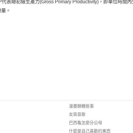
表總初級生產力(Gross Primary Productivity)，即
總量。
漫畫錦鯉故事
女高音歌
巴西龜怎麼分公母
什麼是自己喜歡的東西