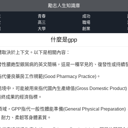
勵志人生知識庫
生
青春
成功
世
高三
職場
恩
大學
創業
什麼是gpp
體取決於上下文。以下是相關內容：
泛發性膿皰型銀屑病的英文簡稱，這是一種罕見的、復發性或持續
優良藥房工作規範(Good Pharmacy Practice)。
中，可能被用來指代國內生產總值(Gross Domestic Prod
最終成果的經濟指標。
GPP指代一般性體能準備(General Physical Prepara
、耐力、柔韌等身體素質。