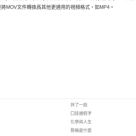
將MOV文件轉換爲其他更通用的視頻格式，如MP4。
拌了一跤
囗技通假字
化學與人生
唇釉是什麼