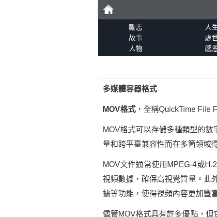
勵
勵志
人
故事
處
人物
感
志
多媒體容器格式
MOV格式
，全稱QuickTime F
MOV格式可以存儲多種類型的數
量和跨平臺兼容性而在多箇領域
MOV文件通常使用MPEG-4
視頻數據，確保高視覺質量。此
據等功能，使得視頻內容更加豐
儘管MOV格式具有許多優點，但它