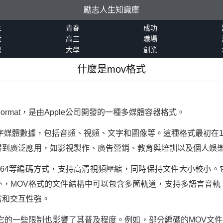
勵志人生知識庫
生
青春
成功
世
高三
職場
恩
大學
創業
什麼是mov格式
ile Format，是由Apple公司開發的一種多媒體容器格式。
字媒體數據，包括音頻、視頻、文字和圖像等。這種格式最初在1
得到廣泛應用，如影視製作、廣告營銷、教育與培訓以及個人娛
或H.264等編碼方式，支持高清視頻壓縮，同時保持文件大小較小
外，MOV格式的文件結構中可以包含多箇軌道，支持多語言音軌
富和交互性強。
的一些限制也影響了其普及程度。例如，部分編碼的MOV文件在沒