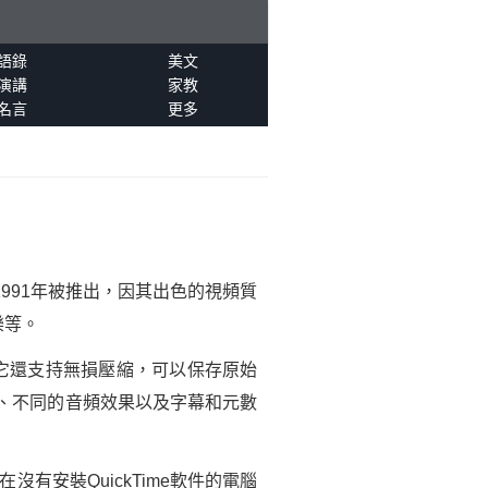
語錄
美文
演講
家教
名言
更多
991年被推出，因其出色的視頻質
樂等。
。它還支持無損壓縮，可以保存原始
、不同的音頻效果以及字幕和元數
有安裝QuickTime軟件的電腦