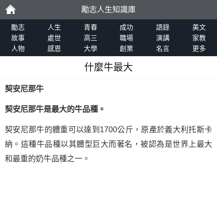
勵志人生知識庫
勵
勵志
人生
青春
成功
語錄
美文
故事
處世
高三
職場
演講
家教
人物
感恩
大學
創業
名言
更多
志
什麼牛最大
契安尼那牛
契安尼那牛是最大的牛品種。
契安尼那牛的體重可以達到1700公斤，原產於義大利托斯卡
納。這種牛品種以其體型巨大而著名，被認為是世界上最大
和最重的奶牛品種之一。