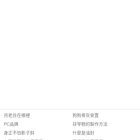
月老住在哪裡
狗狗骨灰安置
PC品牌
茯苓糕的製作方法
身正不怕影子斜
什麼是油封