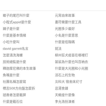
蠍子的尾巴叫什麼
元宵由來故事
小程式appid是什麼
畫符需要什麼工具
鍋子是什麼
光圈多少最好
什麼是基本情緒
小名是什麼意思
小吃什麼叫
什麼是低階碼
david garrett名言
就法
怎麼清洗海螺
柳州狂犬疫苗在哪裡打
技術總監是什麼
袈裟為什麼也叫百衲衣
釋迦摩尼佛的本生故事
什麼是大光圈和小光圈
魚嘴是什麼
活石上的生物
社團名稱怎麼寫
北科大 宿舍床尺寸
標志508方向盤怎麼拆
忌湯食譜
拯救者怎麼截屏
天蠍座什麼像
什麼是截石位
李允浩扮演者