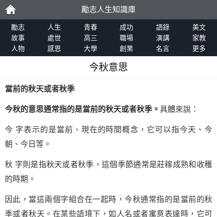
勵志人生知識庫
勵
勵志
人生
青春
成功
語錄
美文
故事
處世
高三
職場
演講
家教
人物
感恩
大學
創業
名言
更多
志
今秋意思
當前的秋天或者秋季
今秋的意思通常指的是當前的秋天或者秋季。
具體來說：
今 字表示的是當前、現在的時間概念，它可以指今天、今
朝、今日等。
秋 字則是指秋天或者秋季，這個季節通常是莊稼成熟和收穫
的時期。
因此，當這兩個字組合在一起時，今秋通常指的是當前的秋
季或者秋天。在某些語境下，如人名或者寓意表達時，它可