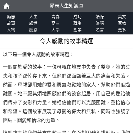
勵志人生知識庫
勵
勵志
人生
青春
成功
語錄
美文
故事
處世
高三
職場
演講
家教
人物
感恩
大學
創業
名言
更多
志
令人感動的故事精選
以下是一個令人感動的故事精選：
一個關於愛的故事：一位母親在地震中失去了雙腿，她的丈
夫和孩子都倖存下來，但他們都面臨著巨大的痛苦和失落。
然而，母親卻用她的愛和勇氣激勵她的家人，幫助他們度過
難關。她不厭其煩地照顧他們的飲食起居，用自己的愛給他
們帶來了安慰和力量。她相信他們可以克服困難，重拾信心
和希望。這個故事展現了母愛的偉大和無私，同時也強調了
團結、關愛和信念的力量。
這個故事給我們帶來的啟示是：在面對困難和挑戰時，我們