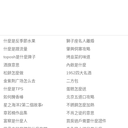
什麼是反季節水果
獅子座名人離婚
什麼是蹭流量
肇興侗寨攻略
toposh是什麼牌子
烤韭菜的味道
酒旗意思
內斂是什麼
松餅怎麼做
1952四大名酒
金紫荆广场怎么去
二方包
什麼是TPS
蛋糕怎麼送
如何醃香椿
北京五道口攻略
星之海洋2第二個故事r
不銹鋼怎麼加熱
章若楠作品集
不肖之徒的意思
富察是什麼人
買房過戶需要什麼證件