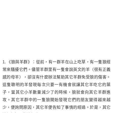
1. 《狼與羊群》：從前，有一群羊在山上吃草，有一隻狼經
常來騷擾它們。儘管羊群里有一隻會說英文的羊（很有正義
感的母羊），卻沒有什麼辦法幫助其它羊群免受狼的傷害。
這隻聰明的羊發現每次只要一有機會就讓其它羊吃它的葉
子，當其它小羊數量減少了的時候，狼就會向其它羊群進
攻。其它羊群中的一隻狼開始發現它們的朋友變得越來越
少，便詢問原因，其它羊便告知了事情的經過。於是，其它