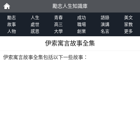
勵志人生知識庫
勵
勵志
人生
青春
成功
語錄
美文
故事
處世
高三
職場
演講
家教
人物
感恩
大學
創業
名言
更多
志
伊索寓言故事全集
伊索寓言故事全集包括以下一些故事：