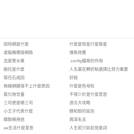
因特網是什麼
什麼是恆星行星衛星
虛擬機橋接網路
攆魚效應
怎麼寄水果
.config檔案的作用
腕托是什麼
人生贏在轉折點選擇比努力重要
菊花石成因
好殺
無線網鏈接不上什麼原因
什麼是色母粒
氯化物含量
不得少於是什麼意思
三司使是哪三司
游北大攻略
小王子代表什麼
醇和酚的區別
精製棉用途
周深名言
aa生活什麼意思
人生若只如初見歌詞