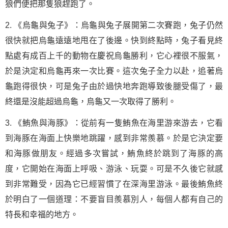
狼們便把那隻狼趕跑了。
2. 《烏龜與兔子》：烏龜與兔子展開第二次賽跑，兔子仍然
很快就把烏龜遠遠地甩在了後邊。快到終點時，兔子看見終
點處有成百上千的動物在慶祝烏龜勝利，它心裡很不服氣，
於是決定和烏龜再來一次比賽。這次兔子全力以赴，追著烏
龜跑得很快，可是兔子由於過快地奔跑導致後腿受傷了，最
終還是沒能超過烏龜，烏龜又一次取得了勝利。
3. 《鮪魚與海豚》：從前有一隻鮪魚在海里游來游去，它看
到海豚在海面上快樂地跳躍，感到非常羨慕。於是它決定要
和海豚做朋友。經過多次嘗試，鮪魚終於跳到了海豚的高
度，它開始在海面上呼吸、游泳、玩耍。可是不久後它就感
到非常難受，因為它已經習慣了在深海里游泳。最後鮪魚終
於明白了一個道理：不要盲目羨慕別人，每個人都有自己的
特長和幸福的地方。