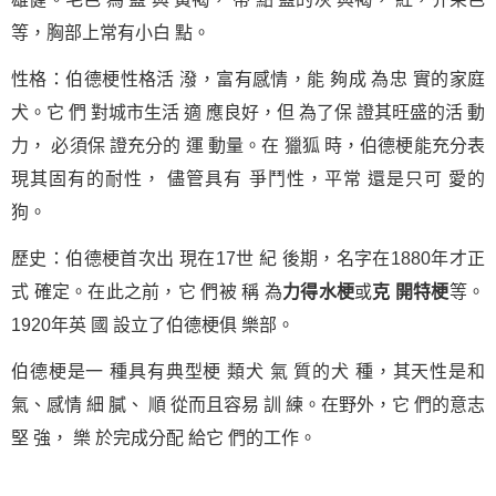
等，胸部上常有小白 點。
性格：伯德梗性格活 潑，富有感情，能 夠成 為忠 實的家庭
犬。它 們 對城市生活 適 應良好，但 為了保 證其旺盛的活 動
力， 必須保 證充分的 運 動量。在 獵狐 時，伯德梗能充分表
現其固有的耐性， 儘管具有 爭鬥性，平常 還是只可 愛的
狗。
歷史：伯德梗首次出 現在17世 紀 後期，名字在1880年才正
式 確定。在此之前，它 們被 稱 為
力得水梗
或
克 開特梗
等。
1920年英 國 設立了伯德梗俱 樂部。
伯德梗是一 種具有典型梗 類犬 氣 質的犬 種，其天性是和
氣、感情 細 膩、 順 從而且容易 訓 練。在野外，它 們的意志
堅 強， 樂 於完成分配 給它 們的工作。