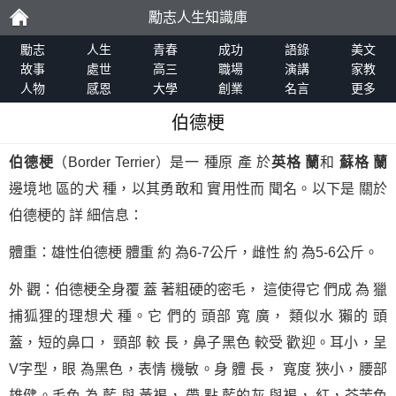
勵志人生知識庫
勵
勵志
人生
青春
成功
語錄
美文
故事
處世
高三
職場
演講
家教
人物
感恩
大學
創業
名言
更多
志
伯德梗
伯德梗
（Border Terrier）是一 種原 產 於
英格 蘭
和
蘇格 蘭
邊境地 區的犬 種，以其勇敢和 實用性而 聞名。以下是 關於
伯德梗的 詳 細信息：
體重：雄性伯德梗 體重 約 為6-7公斤，雌性 約 為5-6公斤。
外 觀：伯德梗全身覆 蓋 著粗硬的密毛， 這使得它 們成 為 獵
捕狐狸的理想犬 種。它 們的 頭部 寬 廣， 類似水 獺的 頭
蓋，短的鼻口， 頸部 較 長，鼻子黑色 較受 歡迎。耳小，呈
V字型，眼 為黑色，表情 機敏。身 體 長， 寬度 狹小，腰部
雄健。毛色 為 藍 與 黃褐， 帶 點 藍的灰 與褐， 紅，芥茉色