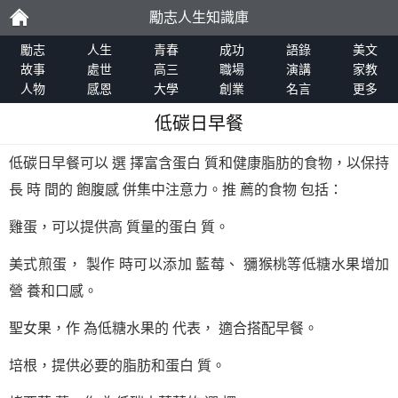
勵志人生知識庫
勵
勵志
人生
青春
成功
語錄
美文
故事
處世
高三
職場
演講
家教
人物
感恩
大學
創業
名言
更多
志
低碳日早餐
低碳日早餐可以 選 擇富含蛋白 質和健康脂肪的食物，以保持
長 時 間的 飽腹感 併集中注意力。推 薦的食物 包括：
雞蛋，可以提供高 質量的蛋白 質。
美式煎蛋， 製作 時可以添加 藍莓、 獼猴桃等低糖水果增加
營 養和口感。
聖女果，作 為低糖水果的 代表， 適合搭配早餐。
培根，提供必要的脂肪和蛋白 質。