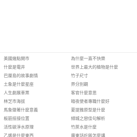
美國幾點開市
為什麼一直不快樂
什麼是電井
世界上最大的植物是什麼
巴厘島的故事劇情
竹子尺寸
土象是什麼星座
界分別觀
人生劇展車票
客官什麼意思
林芝市海拔
暗夜使者專職什麼好
馬象徵著什麼意義
夏提雅原型是什麼
板筋搭接位置
傾城之戀佳句解析
活性碳淨水原理
竹蔗水是什麼
乙烯是什麼東西
廣東話吃飯怎麼講