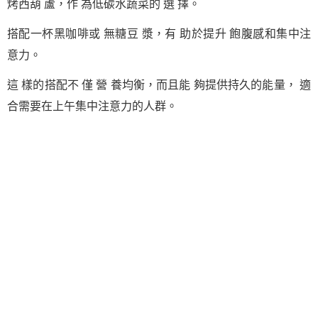
烤西葫 蘆，作 為低碳水蔬菜的 選 擇。
搭配一杯黑咖啡或 無糖豆 漿，有 助於提升 飽腹感和集中注
意力。
這 樣的搭配不 僅 營 養均衡，而且能 夠提供持久的能量， 適
合需要在上午集中注意力的人群。