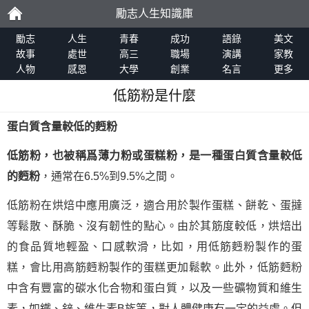
勵志人生知識庫
勵
勵志
人生
青春
成功
語錄
美文
故事
處世
高三
職場
演講
家教
人物
感恩
大學
創業
名言
更多
志
低筋粉是什麼
蛋白質含量較低的麪粉
低筋粉，也被稱爲薄力粉或蛋糕粉，是一種蛋白質含量較低
的麪粉
，通常在6.5%到9.5%之間。
低筋粉在烘焙中應用廣泛，適合用於製作蛋糕、餅乾、蛋撻
等鬆散、酥脆、沒有韌性的點心。由於其筋度較低，烘焙出
的食品質地輕盈、口感軟滑，比如，用低筋麪粉製作的蛋
糕，會比用高筋麪粉製作的蛋糕更加鬆軟。此外，低筋麪粉
中含有豐富的碳水化合物和蛋白質，以及一些礦物質和維生
素，如鐵、鋅、維生素B族等，對人體健康有一定的益處。但