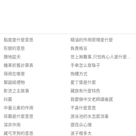
黏度是什麼意思
精油的作用原理是什麼
形貌的意思
負責格言
蹐地踨天
世上無難事,只怕有心人是什麼意思
機車折舊計算表
手串怎么穿珠子
得用在哪里
掏槽方式
聖誕結禮物
愛丁堡是什麼
影流之主故事
藏族有什麼特色
抖震
我要做中文老師讀後感
中量元素的作用
不喜什麼意思
班霸是什麼意思
游泳池的水怎麼消毒
深井作用
摸耳朵心理
藏弓烹狗的意思
波子橙多大