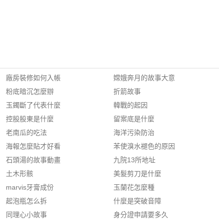
廠房裝修如何入帳
嫦娥奔月的故事大意
粉底暗沉怎麼辦
折箭故事
玉鐲斷了代表什麼
韓戰的起因
控股股東是什麼
留案底是什麼
老南瓜的吃法
海洋污染防治
海報怎麼貼才好看
苯使溴水褪色的原因
石頭湯的故事動畫
九院13所地址
土木形骸
美髮剪刀是什麼
marvis牙膏成份
玉蘭花怎麼種
起泡瓶怎么拆
什麼是突破音障
同理心小故事
身分證申請要多久