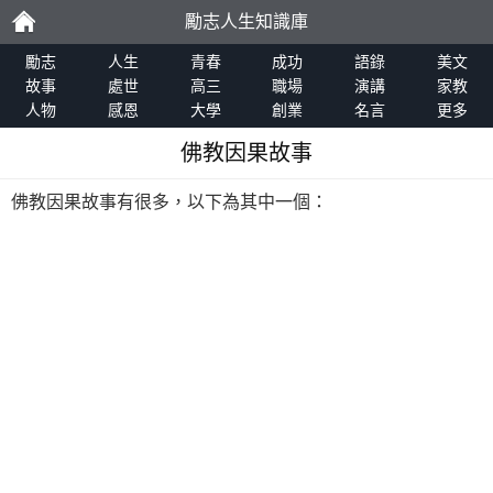
勵志人生知識庫
勵
勵志
人生
青春
成功
語錄
美文
故事
處世
高三
職場
演講
家教
人物
感恩
大學
創業
名言
更多
志
佛教因果故事
佛教因果故事有很多，以下為其中一個：