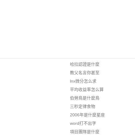
哈拉認證是什麼
教父名言你甚至
lnx微分怎么求
平均收益率怎么算
伯勞鳥是什麼鳥
三秒定律食物
2006年是什麼星座
word打不出字
項目團隊是什麼