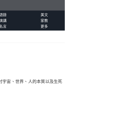
語錄
美文
演講
家教
名言
更多
討宇宙、世界、人的本質以及生死