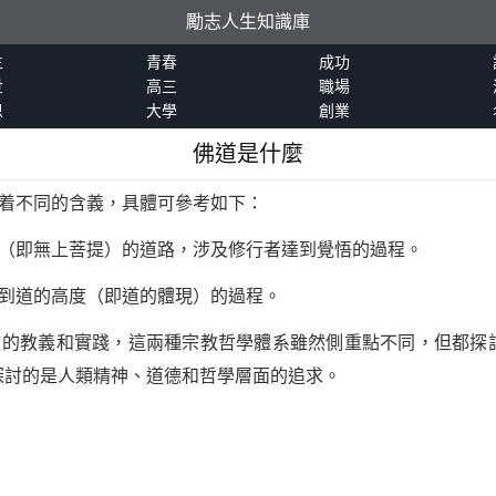
勵志人生知識庫
生
青春
成功
世
高三
職場
恩
大學
創業
佛道是什麼
有着不同的含義，具體可參考如下：
果（即無上菩提）的道路，涉及修行者達到覺悟的過程。
達到道的高度（即道的體現）的過程。
道教的教義和實踐，這兩種宗教哲學體系雖然側重點不同，但都探
探討的是人類精神、道德和哲學層面的追求。