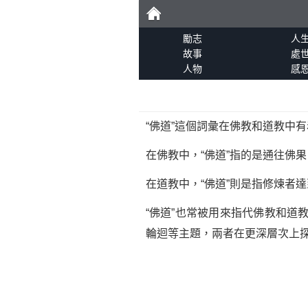
勵
勵志
人
故事
處
人物
感
志
“佛道”這個詞彙在佛教和道教中
在佛教中，“佛道”指的是通往佛
在道教中，“佛道”則是指修煉者
“佛道”也常被用來指代佛教和
輪迴等主題，兩者在更深層次上