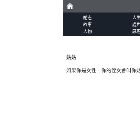
勵
勵志
人
故事
處
人物
感
志
姑姑
如果你是女性，你的侄女會叫你