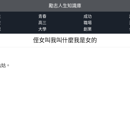
勵志人生知識庫
生
青春
成功
世
高三
職場
恩
大學
創業
侄女叫我叫什麼我是女的
姑姑。