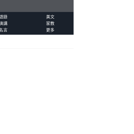
語錄
美文
演講
家教
名言
更多