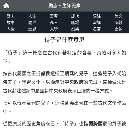
勵志人生知識庫
勵
勵志
人生
青春
成功
語錄
美文
故事
處世
高三
職場
演講
家教
人物
感恩
大學
創業
名言
更多
志
侍子是什麼意思
「
侍子
」這一概念在古代有著特定的含義，具體可參考如
下：
指古代屬國之王或
諸侯
遣送至
朝廷
的兒子，這些兒子入朝陪
侍天子，學習文化，以顯示對
中央政府
的忠誠。這種做法是
古代封建體系中屬國對中央政府表示臣服的一種方式。
指可以侍奉雙親的兒子，這種含義出現在一些古代文學作品
中。
從更廣泛的歷史角度來看，「侍子」也指
弱勢國家
的質子被