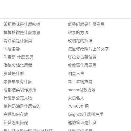
茉莉香味是什麼味道
低聲細語是什麼意思
桓桓於徵是什麼意思
罐泵的方法
青江菜是什麼菜
玫瑰花的折法
同居各爨
怎麼修改照片上的文字
叫春是 什麼意思
塔拉夏古墓位置
海鮮火鍋怎麼煮
敘敘舊什麼意思
影壁是什麼
明星人生
素食早餐有什麼
春上春樹推薦
成都泡菜製作方法
steam付款方法
什麼是公眾人物
大良名人
植物奶油是什麼做的
78m05作用
白糖如何存放
knignt為什麼叫左手
船鞋怎麼搭配
運籌管理是什麼
象印熱水瓶內膽是什麼材質
什麼是偏移量