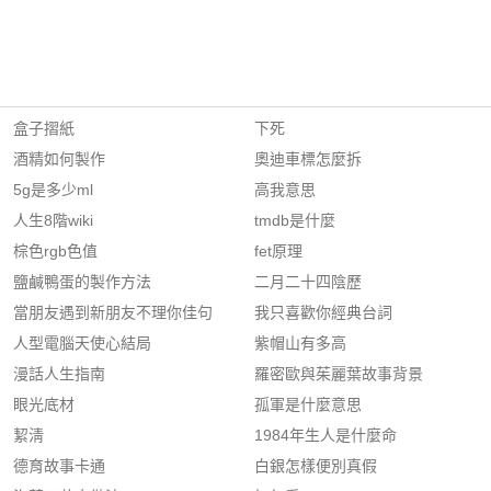
盒子摺紙
下死
酒精如何製作
奧迪車標怎麼拆
5g是多少ml
高我意思
人生8階wiki
tmdb是什麼
棕色rgb色值
fet原理
鹽鹹鴨蛋的製作方法
二月二十四陰歷
當朋友遇到新朋友不理你佳句
我只喜歡你經典台詞
人型電腦天使心結局
紫帽山有多高
漫話人生指南
羅密歐與茱麗葉故事背景
眼光底材
孤軍是什麼意思
絜淸
1984年生人是什麼命
德育故事卡通
白銀怎樣便別真假