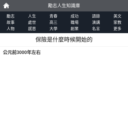
勵志人生知識庫
勵
勵志
人生
青春
成功
語錄
美文
故事
處世
高三
職場
演講
家教
人物
感恩
大學
創業
名言
更多
志
保險是什麼時候開始的
公元前3000年左右