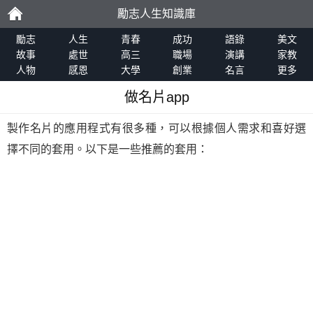
勵志人生知識庫
勵
勵志
人生
青春
成功
語錄
美文
故事
處世
高三
職場
演講
家教
人物
感恩
大學
創業
名言
更多
志
做名片app
製作名片的應用程式有很多種，可以根據個人需求和喜好選
擇不同的套用。以下是一些推薦的套用：