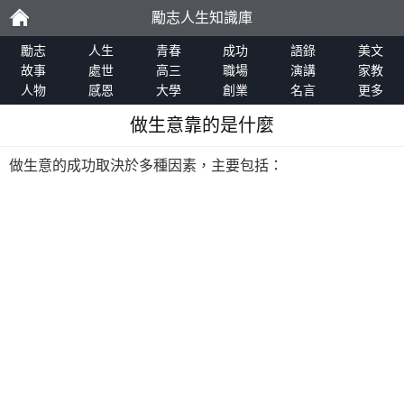
勵志人生知識庫
勵
勵志
人生
青春
成功
語錄
美文
故事
處世
高三
職場
演講
家教
人物
感恩
大學
創業
名言
更多
志
做生意靠的是什麼
做生意的成功取決於多種因素，主要包括：