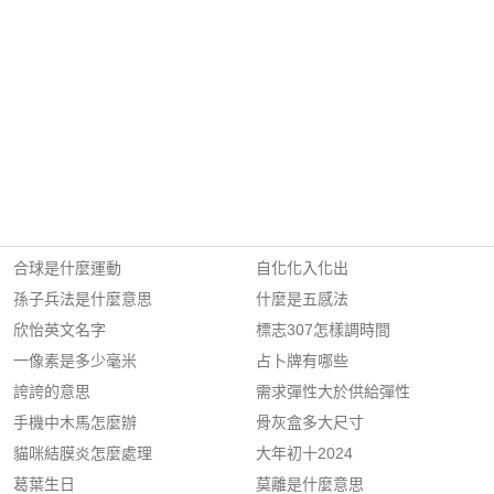
合球是什麼運動
自化化入化出
孫子兵法是什麼意思
什麼是五感法
欣怡英文名字
標志307怎樣調時間
一像素是多少毫米
占卜牌有哪些
誇誇的意思
需求彈性大於供給彈性
手機中木馬怎麼辦
骨灰盒多大尺寸
貓咪結膜炎怎麼處理
大年初十2024
葛葉生日
莫離是什麼意思