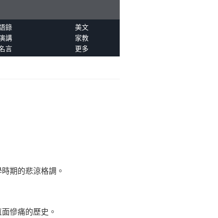
語錄
美文
演講
家教
名言
更多
學時期的悲涼格調。
直面慘痛的歷史。