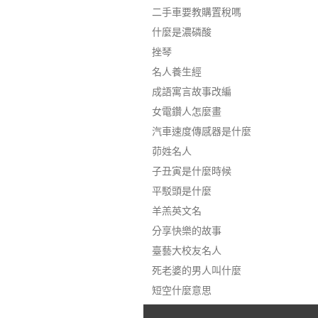
二手車要教購置稅嗎
什麼是濃磷酸
挫琴
名人養生經
成語寓言故事改編
女電鑽人怎麼畫
汽車速度傳感器是什麼
茆姓名人
子丑寅是什麼時候
平駁頭是什麼
羊羔英文名
分享快樂的故事
臺藝大校友名人
死老婆的男人叫什麼
短空什麼意思