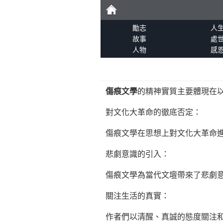
勵
勵志
人
故事
處
人物
感
志
傷痕文學
的精神實質主要體現在
對文化大革命的徹底否定：
傷痕文學在思想上對文化大革命
悲劇意識的引入：
傷痕文學為當代文壇帶來了悲劇
關注生活的真實：
作者們以清醒、真誠的態度關注