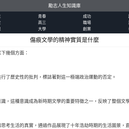
勵志人生知識庫
生
青春
成功
世
高三
職場
恩
大學
創業
傷痕文學的精神實質是什麼
以下幾個方面：
進行了歷史性的批判，標誌著對這一極端政治運動的否定。
意識，這種意識成為新時期文學的重要特徵之一，反映了整個文
和思考生活的真實，通過作品展現了十年浩劫時期的生活圖景，