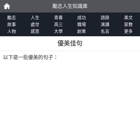
勵志人生知識庫
勵
勵志
人生
青春
成功
語錄
美文
故事
處世
高三
職場
演講
家教
人物
感恩
大學
創業
名言
更多
志
優美佳句
以下是一些優美的句子：