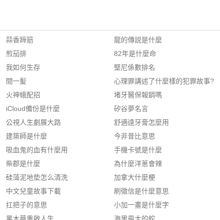
蒜香蹄筋
龍的傳説是什麼
煎茄排
82年是什麼命
我如何生存
堅尼係數排名
間一髪
心理罪講述了什麼樣的犯罪故事?
火神蛾配招
堵牙醫保報銷嗎
iCloud備份是什麼
矽谷夢名言
公視人生劇展大路
舒適達牙膏怎麼用
建築師是什麼
今非昔比意思
吸血鬼的血有什麼用
手機卡號是什麼
柴郡是什麼
為什麼洋蔥會辣
硅藻泥地垫怎么清洗
加拿大什麼梗
中文兒童故事下載
刷徵信是什麼意思
扛把子的意思
小加一畫是什麼字
黑木華重啟人生
海里最大的蛇