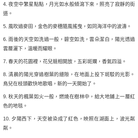
4. 夜空中繁星點點，月光如水般傾瀉下來，照亮了寂靜的街
道。
5. 風吹過麥田，金色的麥穗隨風搖曳，如同海洋中的波濤。
6. 雨後的天空如洗過一般，碧空如洗，雲朵潔白，陽光透過
雲層灑下，溫暖而耀眼。
7. 春天的花園裡，花兒競相開放，五彩斑斕，香氣四溢。
8. 清晨的陽光穿過樹葉的縫隙，在地面上投下斑駁的光影。
鳥兒在枝頭歡快地歌唱，新的一天開始了。
9. 秋天的楓葉如火一般，燃燒在樹林中，給大地鋪上一層紅
色的地毯。
10. 夕陽西下，天空被染成了紅色，映照在湖面上，波光粼
粼。