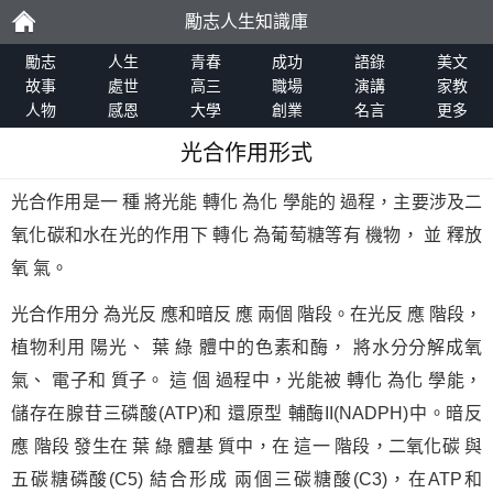
勵志人生知識庫
勵
勵志
人生
青春
成功
語錄
美文
故事
處世
高三
職場
演講
家教
人物
感恩
大學
創業
名言
更多
志
光合作用形式
光合作用是一 種 將光能 轉化 為化 學能的 過程，主要涉及二
氧化碳和水在光的作用下 轉化 為葡萄糖等有 機物， 並 釋放
氧 氣。
光合作用分 為光反 應和暗反 應 兩個 階段。在光反 應 階段，
植物利用 陽光、 葉 綠 體中的色素和酶， 將水分分解成氧
氣、 電子和 質子。 這 個 過程中，光能被 轉化 為化 學能，
儲存在腺苷三磷酸(ATP)和 還原型 輔酶II(NADPH)中。暗反
應 階段 發生在 葉 綠 體基 質中，在 這一 階段，二氧化碳 與
五碳糖磷酸(C5) 結合形成 兩個三碳糖酸(C3)，在ATP和