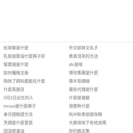
松球果是什麼
外交部英文名子
乳房按摩油什麼牌子好
煮普洱茶的方法
幫寶適是什麼
dlc是啥
如何種植沈香
博世集團是什麼
狗除了飼料還能吃什麼
降半音調線
什麼真面目
廣告代理是什麼
3月2日出生的人
什麼是褐變
mrsos是什麼牌子
海警幹什麼
身分證驗證方法
杭州秋季旅遊攻略
烹調是什麼意思
大雁塔地下有地宮嗎
回油管漏油
好的散文集