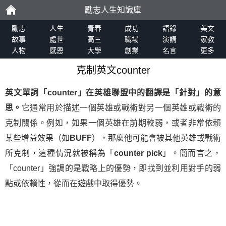
勵志人生知識庫
勵
勵志
人生
青春
成功
語錄
美文
故事
處世
高三
職場
演講
家教
人物
感恩
大學
創業
名言
更多
志
克制英文counter
英文單詞「
counter
」在
英雄聯盟
中的翻譯是「針對」的意
思。
它通常用於描述一個英雄或戰術對另一個英雄或戰術的
克制關係。例如，如果一個英雄在前期較弱，或者非常依賴
某些增益效果（如
BUFF
），那麼他可能會被其他英雄或戰術
所克制，這種情況就被稱為「
counter pick
」。簡而言之，
「counter」強調的是戰略上的優勢，即找到並利用對手的弱
點或依賴性，從而在遊戲中取得優勢。