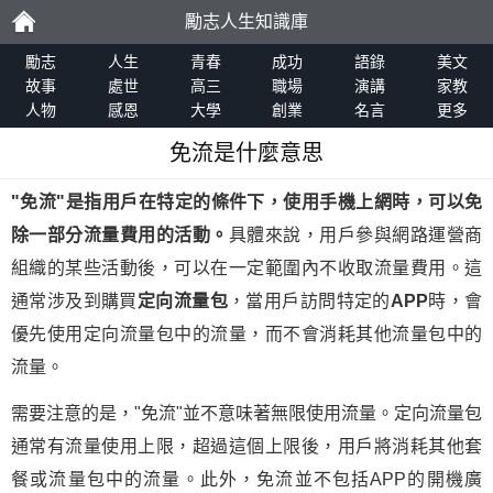
勵志人生知識庫
勵
勵志
人生
青春
成功
語錄
美文
故事
處世
高三
職場
演講
家教
人物
感恩
大學
創業
名言
更多
志
免流是什麼意思
"
免流
"是指用戶在特定的條件下，使用手機上網時，可以免
除一部分流量費用的活動。
具體來說，用戶參與網路運營商
組織的某些活動後，可以在一定範圍內不收取流量費用。這
通常涉及到購買
定向流量包
，當用戶訪問特定的
APP
時，會
優先使用定向流量包中的流量，而不會消耗其他流量包中的
流量。
需要注意的是，"免流"並不意味著無限使用流量。定向流量包
通常有流量使用上限，超過這個上限後，用戶將消耗其他套
餐或流量包中的流量。此外，免流並不包括APP的開機廣