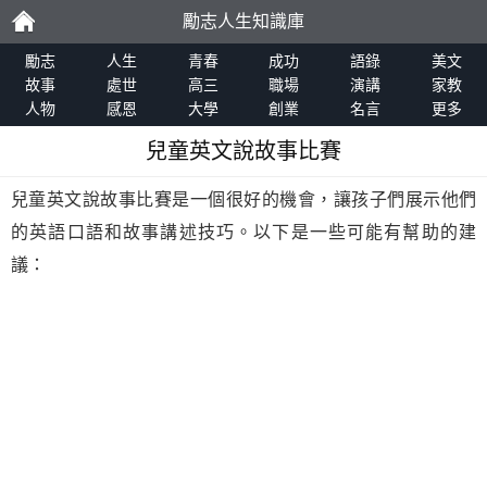
勵志人生知識庫
勵
勵志
人生
青春
成功
語錄
美文
故事
處世
高三
職場
演講
家教
人物
感恩
大學
創業
名言
更多
志
兒童英文說故事比賽
兒童英文說故事比賽是一個很好的機會，讓孩子們展示他們
的英語口語和故事講述技巧。以下是一些可能有幫助的建
議：