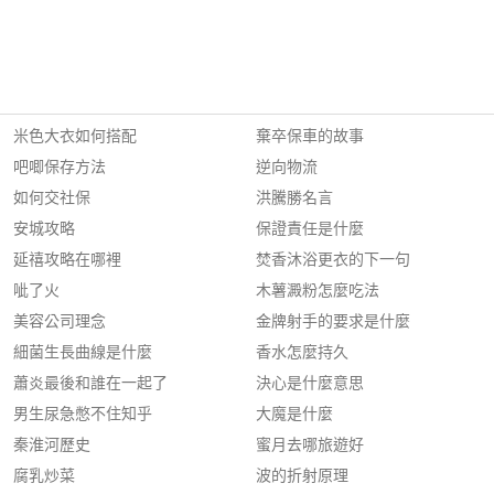
米色大衣如何搭配
棄卒保車的故事
吧唧保存方法
逆向物流
如何交社保
洪騰勝名言
安城攻略
保證責任是什麼
延禧攻略在哪裡
焚香沐浴更衣的下一句
呲了火
木薯澱粉怎麼吃法
美容公司理念
金牌射手的要求是什麼
細菌生長曲線是什麼
香水怎麼持久
蕭炎最後和誰在一起了
決心是什麼意思
男生尿急憋不住知乎
大魔是什麼
秦淮河歷史
蜜月去哪旅遊好
腐乳炒菜
波的折射原理