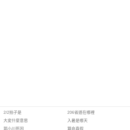
2/2拍子是
206省道在哪裡
大変什麼意思
入暑是哪天
郭小川死因
算命真假