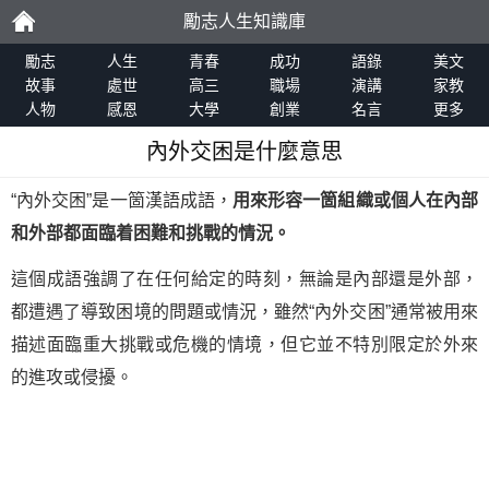
勵志人生知識庫
勵
勵志
人生
青春
成功
語錄
美文
故事
處世
高三
職場
演講
家教
人物
感恩
大學
創業
名言
更多
志
內外交困是什麼意思
“內外交困”是一箇漢語成語，
用來形容一箇組織或個人在內部
和外部都面臨着困難和挑戰的情況。
這個成語強調了在任何給定的時刻，無論是內部還是外部，
都遭遇了導致困境的問題或情況，雖然“內外交困”通常被用來
描述面臨重大挑戰或危機的情境，但它並不特別限定於外來
的進攻或侵擾。