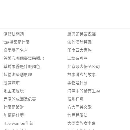
倒敍法開頭
感恩節英語祝福
tga檔案是什麼
如何清除芽蟲
戀愛暴君名言
印度四大家族
等著我哪個臺幾點播出
二塘有哪些
草莓果醬是什麼顏色
北京最大保全公司
超精密磨削原理
故事滿玄的故事
挪威城市
事物是什麼
地主怎麼玩
海洋中的稀有生物
赤潮的成因及危害
宿州在哪
什麼是破財
方大同英文歌
加權是什麼
炒豆芽做法
little women佳句
大周皇族女主角