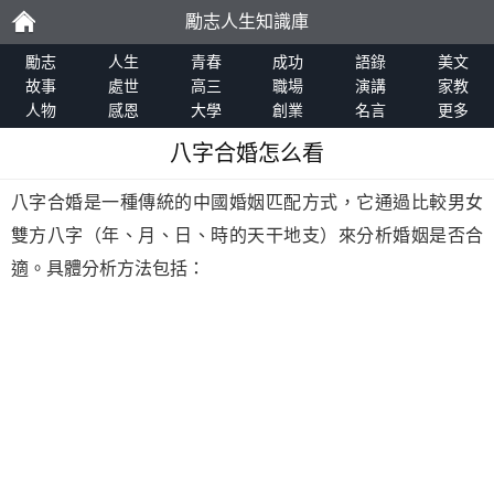
勵志人生知識庫
勵
勵志
人生
青春
成功
語錄
美文
故事
處世
高三
職場
演講
家教
人物
感恩
大學
創業
名言
更多
志
八字合婚怎么看
八字合婚是一種傳統的中國婚姻匹配方式，它通過比較男女
雙方八字（年、月、日、時的天干地支）來分析婚姻是否合
適。具體分析方法包括：