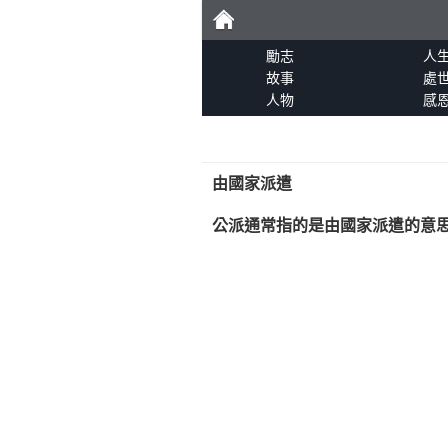
勵
勵志
人
故事
處
人物
感
志
由國家派遣
公派通常指的是由國家派遣的意