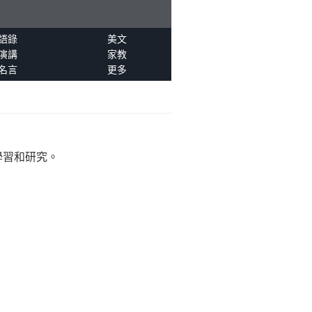
語錄
美文
演講
家教
名言
更多
學習和研究。