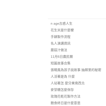
n age古惑人生
花生米是什麼梗
手錶製作流程
名人演講資訊
蘑菇汁做法
11月6日農民曆
短篇故事合集
張曉風為孩子說故事:抽屜里的秘密
人活著是為 什麼
人站著怎 麼分東南西北
麥芽糖怎麼保存
玫瑰花乾花製作方法
飽食終日是什麼意思