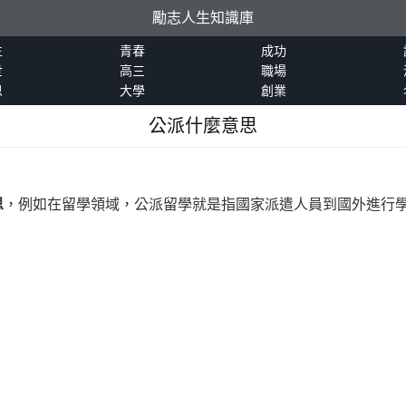
勵志人生知識庫
生
青春
成功
世
高三
職場
恩
大學
創業
公派什麼意思
思
，例如在留學領域，公派留學就是指國家派遣人員到國外進行