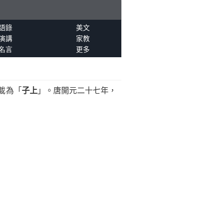
語錄
美文
演講
家教
名言
更多
載為「
子上
」。唐開元二十七年，