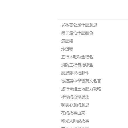
以私害公是什麼意思
鴿子最怕什麼顏色
怎麼磕
炸蛋糕
五行木旺缺金取名
消防工程包括哪些
感恩節祝福郵件
從錯誤中學習英文名言
旅行青蛙土地肥力攻略
棒球的投球握法
聊表心意的意思
花的故事由來
印光大師說故事