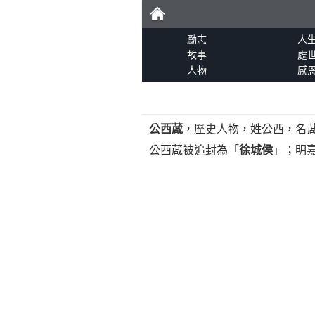
勵
勵志
人
故事
處
人物
感
志
公西蒧
，歷史人物，姓公西，名
公西蒧被追封為「
徐城侯
」；明