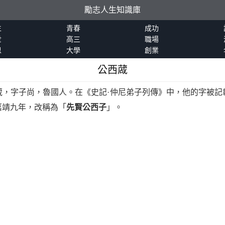
勵志人生知識庫
生
青春
成功
世
高三
職場
恩
大學
創業
公西蒧
蒧，字子尚，魯國人。在《史記·仲尼弟子列傳》中，他的字被記
嘉靖九年，改稱為「
先賢公西子
」。