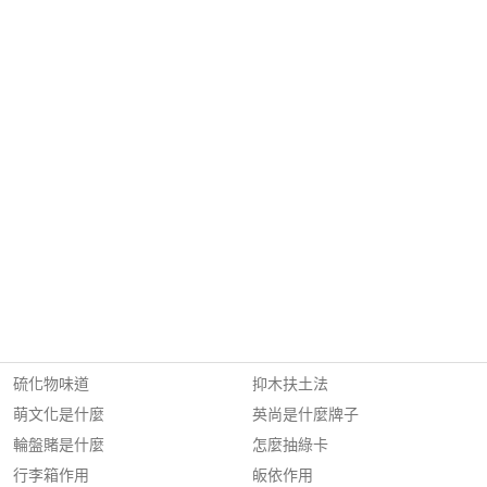
硫化物味道
抑木扶土法
萌文化是什麼
英尚是什麼牌子
輪盤賭是什麼
怎麼抽綠卡
行李箱作用
皈依作用