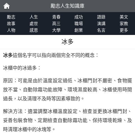
勵志人生知識庫
勵
勵志
人生
青春
成功
語錄
美文
故事
處世
高三
職場
演講
家教
人物
感恩
大學
創業
名言
更多
志
冰多
冰多
這個名字可以指向兩個完全不同的概念：
冰櫃中的冰過多：
原因：可能是由於溫度設定過低、冰櫃門封不嚴密、食物擺
放不當、自動除霜功能故障、環境濕度較高、冰櫃使用時間
過長，以及清理不及時等因素導致的。
解決方法：適當調整冰櫃溫度設定、檢查並更換冰櫃門封、
妥善包裝食物、定期檢查自動除霜功能、保持環境乾燥、及
時清理冰櫃中的冰塊等。