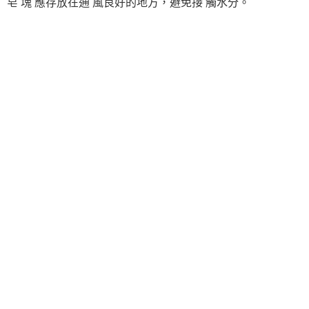
皂 塊 應存放在通 風良好的地方，避免接 觸水分。