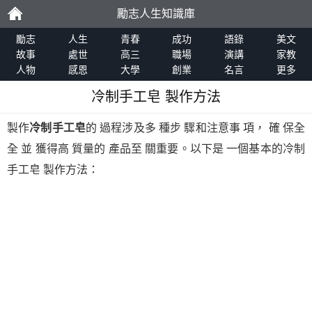
勵志人生知識庫
勵
勵志
人生
青春
成功
語錄
美文
故事
處世
高三
職場
演講
家教
人物
感恩
大學
創業
名言
更多
志
冷制手工皂 製作方法
製作
冷制手工皂
的 過程涉及多 種步 驟和注意事 項， 確 保全
全 並 獲得高 質量的 產品至 關重要。以下是 一個基本的冷制
手工皂 製作方法：