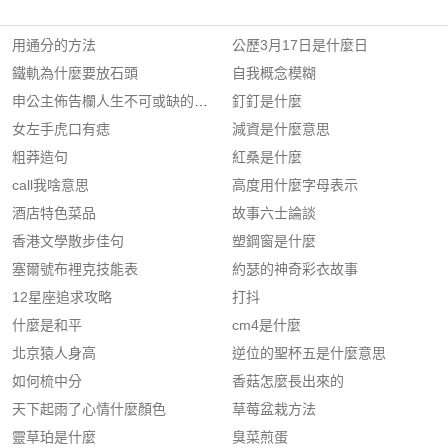
用通分的方法
公歷3月17日是什麼日
鐵軌為什麼要放石頭
自我概念模糊
申公主佈告欄人生不可或缺的一個娛樂看韓劇
釘釘是什麼
女左手虎口有痣
減資是什麼意思
粗莽造句
紅桑是什麼
call我啥意思
高度用什麼字母表示
酒店特色菜品
故事六士論談
香港文學散步佳句
塑鋼窗是什麼
塞爾號布裡克技能表
約瑟的神奇彩衣故事
12星座追求攻略
打抖
什麼是和平
cm4是什麼
北京猿人身高
逆位的聖杯五是什麼意思
如何梳中分
香菇怎麼長出來的
天下起雨了心情什麼顏色
草莓盆栽方法
靈草珀是什麼
臭菜煎蛋