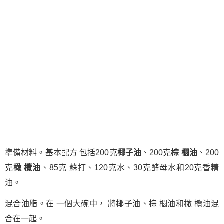
準備材料。基本配方 包括200克
椰子油
、200克
棕 櫚油
、200
克
橄 欖油
、85克 蘇打、120克水、30克酵母水和20克香精
油。
混合油脂。在 一個大碗中， 將椰子油、棕 櫚油和橄 欖油混
合在一起。