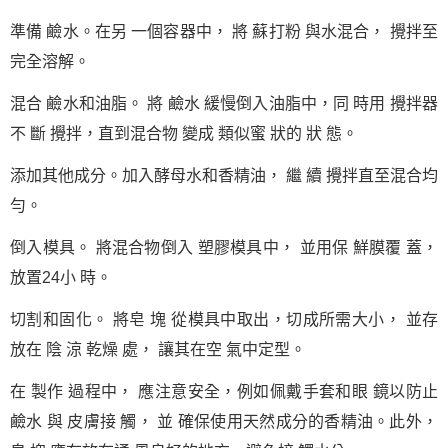
準備 鹼水。在另 一個容器中， 將 蘇打粉 與水混合， 攪拌至
完全溶解。
混合 鹼水和油脂。 將 鹼水 緩慢倒入油脂中，同 時用 攪拌器
不 斷 攪拌，直到混合物 變成 類似蜜 狀的 狀 態。
添加其他成分。加入酵母水和香精油， 繼 續 攪拌直至混合均
勻。
倒入模具。 將混合物倒入 塑膠模具中， 並用保 鮮膜覆 蓋，
放置24小 時。
切割和固化。 將皂 塊 從模具中取出，切成所需大小， 並存
放在 陰 涼 乾燥 處， 讓其在空 氣中定型。
在 製作 過程中， 應注意安全，例如佩戴手套和眼 鏡以防止
鹼水 與 皮膚接 觸， 並 確保使用天然成分的香精油。此外，