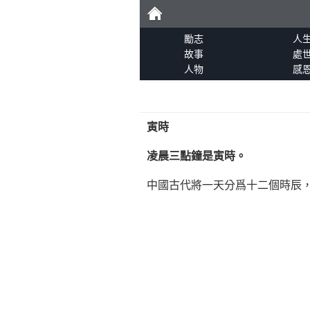
勵
勵志
人
故事
處
人物
感
志
寅時
凌晨三點鐘是寅時。
中國古代將一天分爲十二個時辰