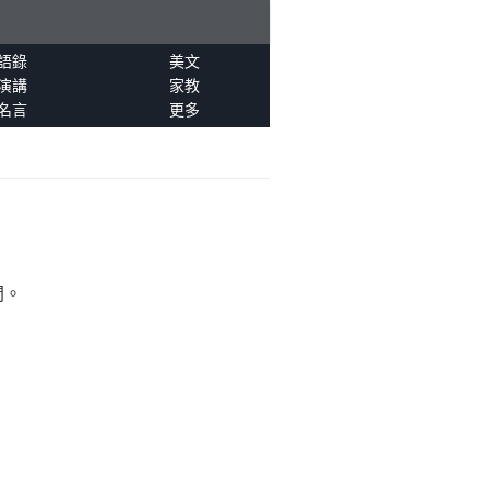
語錄
美文
演講
家教
名言
更多
間。