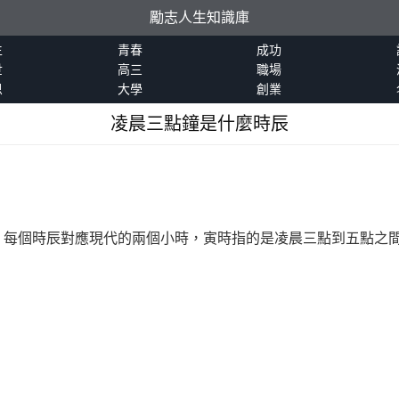
勵志人生知識庫
生
青春
成功
世
高三
職場
恩
大學
創業
凌晨三點鐘是什麼時辰
，每個時辰對應現代的兩個小時，寅時指的是凌晨三點到五點之