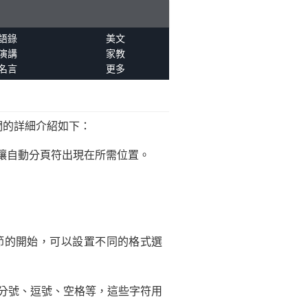
語錄
美文
演講
家教
名言
更多
們的詳細介紹如下：
讓自動分頁符出現在所需位置。
節的開始，可以設置不同的格式選
、分號、逗號、空格等，這些字符用