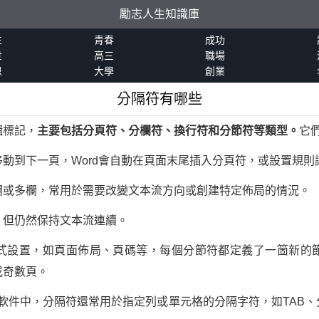
勵志人生知識庫
生
青春
成功
世
高三
職場
恩
大學
創業
分隔符有哪些
輯標記，
主要包括分頁符、分欄符、換行符和分節符等類型。
它
動到下一頁，Word會自動在頁面末尾插入分頁符，或設置規則
欄或多欄，常用於需要改變文本流方向或創建特定佈局的情況。
，但仍然保持文本流連續。
式設置，如頁面佈局、頁碼等，每個分節符都定義了一箇新的
或奇數頁。
處理軟件中，分隔符還常用於指定列或單元格的分隔字符，如TAB