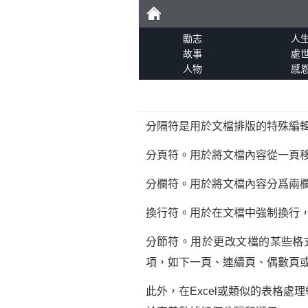
勵
勵志
人
故事
處
人物
感
志
分隔符是用於文檔排版的特殊編
分頁符。用於將文檔內容從一頁移
分欄符。用於將文檔內容分爲兩
換行符。用於在文檔中強制換行
分節符。用於更改文檔的某些格
項，如下一頁、連續頁、偶數頁
此外，在Excel或類似的表格