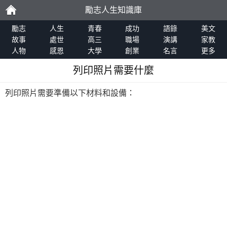
勵志人生知識庫
勵
勵志
人生
青春
成功
語錄
美文
故事
處世
高三
職場
演講
家教
人物
感恩
大學
創業
名言
更多
志
列印照片需要什麼
列印照片需要準備以下材料和設備：