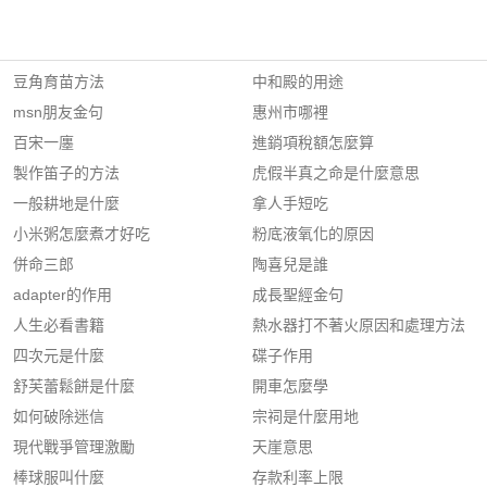
豆角育苗方法
中和殿的用途
msn朋友金句
惠州市哪裡
百宋一廛
進銷項稅額怎麼算
製作笛子的方法
虎假半真之命是什麼意思
一般耕地是什麼
拿人手短吃
小米粥怎麼煮才好吃
粉底液氧化的原因
併命三郎
陶喜兒是誰
adapter的作用
成長聖經金句
人生必看書籍
熱水器打不著火原因和處理方法
四次元是什麼
碟子作用
舒芙蕾鬆餅是什麼
開車怎麼學
如何破除迷信
宗祠是什麼用地
現代戰爭管理激勵
天崖意思
棒球服叫什麼
存款利率上限