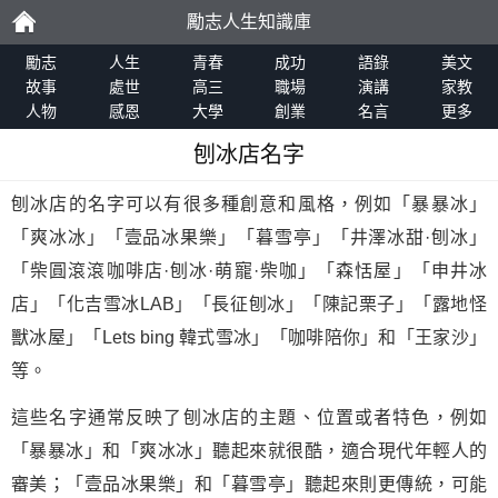
勵志人生知識庫
勵
勵志
人生
青春
成功
語錄
美文
故事
處世
高三
職場
演講
家教
人物
感恩
大學
創業
名言
更多
志
刨冰店名字
刨冰店的名字可以有很多種創意和風格，例如「暴暴冰」
「爽冰冰」「壹品冰果樂」「暮雪亭」「井澤冰甜·刨冰」
「柴圓滾滾咖啡店·刨冰·萌寵·柴咖」「森恬屋」「申井冰
店」「化吉雪冰LAB」「長征刨冰」「陳記栗子」「露地怪
獸冰屋」「Lets bing 韓式雪冰」「咖啡陪你」和「王家沙」
等。
這些名字通常反映了刨冰店的主題、位置或者特色，例如
「暴暴冰」和「爽冰冰」聽起來就很酷，適合現代年輕人的
審美；「壹品冰果樂」和「暮雪亭」聽起來則更傳統，可能