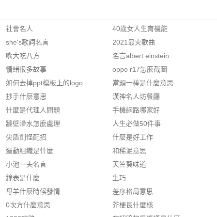
社會名人
40歲女人生育機能
she's歌詞名言
2021最火歌曲
嘴大吃八方
名言albert einstein
情緒很多故事
oppo r17怎麼截圖
如何去掉ppt模板上的logo
當頭一棒是什麼意思
抄手什麼意思
漢神名人坊餐廳
什麼是代理人問題
手機網路哪家好
牆壁滲水怎麼處理
人生必做50件事
尖盾劍怪配招
什麼是好工作
運動組織是什麼
和稀泥意思
小池一夫名言
天竺葵味道
鐘表是什麼
生巧
母羊什麼時候發情
差序格局意思
0次方什麼意思
芥梗長什麼樣