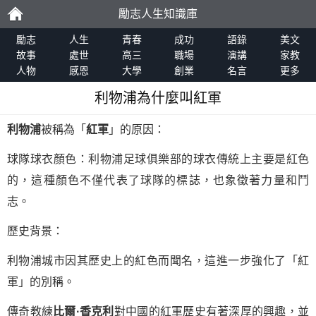
勵志人生知識庫
勵
勵志
人生
青春
成功
語錄
美文
故事
處世
高三
職場
演講
家教
人物
感恩
大學
創業
名言
更多
志
利物浦為什麼叫紅軍
利物浦
被稱為「
紅軍
」的原因：
球隊球衣顏色：利物浦足球俱樂部的球衣傳統上主要是紅色
的，這種顏色不僅代表了球隊的標誌，也象徵著力量和鬥
志。
歷史背景：
利物浦城市因其歷史上的紅色而聞名，這進一步強化了「紅
軍」的別稱。
傳奇教練
比爾·香克利
對中國的紅軍歷史有著深厚的興趣，並