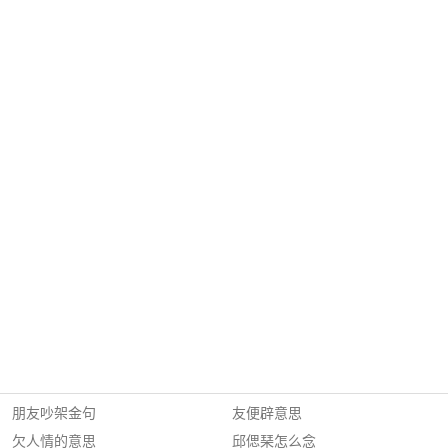
朋友吵架金句
友便辟意思
欠人情的意思
邱偲琹怎么念