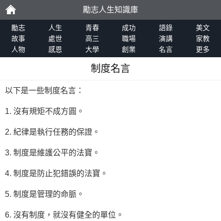
勵志人生知識庫
勵
勵志
人生
青春
成功
語錄
美文
故事
處世
高三
職場
演講
家教
人物
感恩
大學
創業
名言
更多
志
制度名言
以下是一些制度名言：
1. 沒有規矩不成方圓。
2. 紀律是執行任務的保證。
3. 制度是維護公平的法寶。
4. 制度是防止犯錯誤的法寶。
5. 制度是管理的命脈。
6. 沒有制度，就沒有健全的單位。