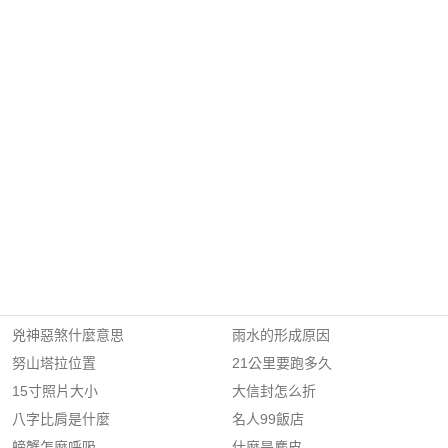
兇神惡煞什麼意思
雨水的形成原因
努山塔拉位置
21公里要跑多久
15寸照片大小
大信封怎么折
八字比肩是什麼
名人99飯店
螃蟹怎麼呼吸
什麼是麂皮