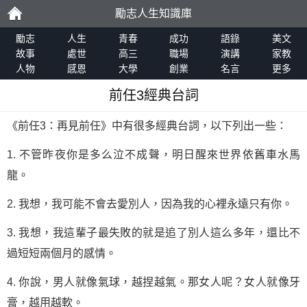
勵志人生知識庫
勵
勵志
人生
青春
成功
語錄
美文
故事
處世
高三
職場
演講
家教
人物
感恩
大學
創業
名言
更多
志
前任3經典台詞
《前任3：再見前任》中有很多經典台詞，以下列出一些：
1. 不管昨夜你是多么泣不成聲，明日醒來世界依舊車水馬
龍。
2. 我想，我可能不會去愛別人，因為我的心裡永遠只有你。
3. 我想，我這輩子最失敗的就是追了別人這么多年，還比不
過短短兩個月的感情。
4. 你說，男人就像氣球，越捏越氣。那女人呢？女人就像牙
膏，越用越軟。