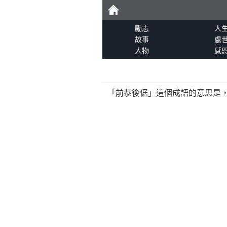
勵
勵志
人
故事
處
人物
感
志
「前恭後倨」這個成語的意思是