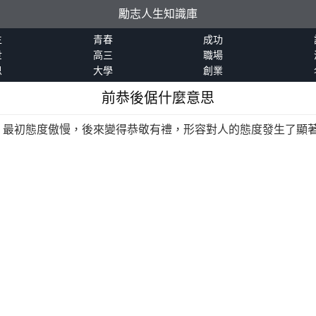
勵志人生知識庫
生
青春
成功
世
高三
職場
恩
大學
創業
前恭後倨什麼意思
，最初態度傲慢，後來變得恭敬有禮，形容對人的態度發生了顯