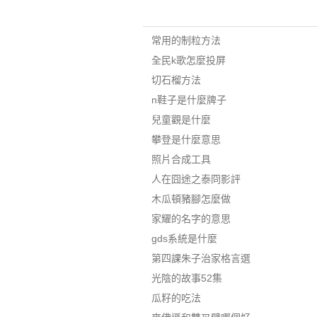
常用的制粒方法
全民k歌怎麼投屏
切石榴方法
n鞋子是什麼牌子
兒童觀是什麼
攀登是什麼意思
照片合成工具
人在囧途之泰冏影評
木瓜頓豬腳怎麼做
家耀的名字的意思
gds系統是什麼
第四課朱子治家格言選
光陰的故事52集
瓜籽的吃法