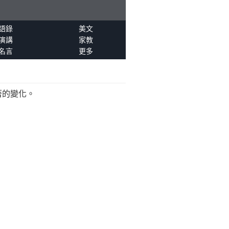
語錄
美文
演講
家教
名言
更多
著的變化。