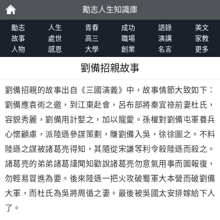
勵志人生知識庫
勵
勵志
人生
青春
成功
語錄
美文
故事
處世
高三
職場
演講
家教
人物
感恩
大學
創業
名言
更多
志
劉備招親故事
劉備招親的故事出自《三國演義》中，故事情節大致如下：
劉備應袁術之邀，到江東赴會，呂布部將秦宜祿前妻杜氏，
容貌秀麗，劉備用計娶之，加以寵愛。孫權對劉備屯軍養兵
心懷顧慮，派陸遜參謀策劃，賺劉備入吳，徐徐圖之。不料
陸遜之謀被諸葛亮得知，其隨從宋謙等利令殺陸遜而殺之。
諸葛亮的弟弟諸葛謹聞知勸說諸葛亮勿意氣用事而圖報復，
勿輕易冒進為要。後來陸遜一把火攻破蜀軍大本營而破劉備
大軍，而杜氏為吳將周循之妻。最後被吳國太安排嫁給下人
了。