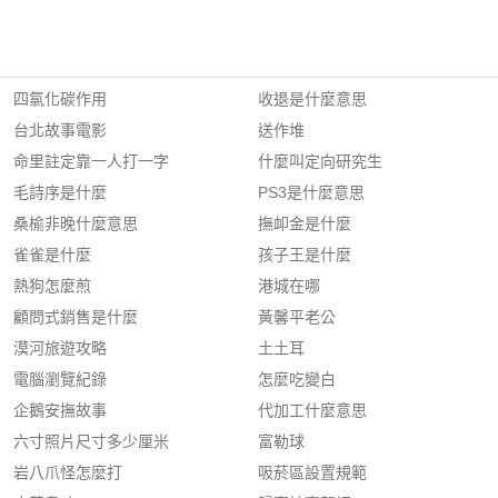
四氯化碳作用
收退是什麼意思
台北故事電影
送作堆
命里註定靠一人打一字
什麼叫定向研究生
毛詩序是什麼
PS3是什麼意思
桑榆非晚什麼意思
撫卹金是什麼
雀雀是什麼
孩子王是什麼
熱狗怎麼煎
港城在哪
顧問式銷售是什麼
黃馨平老公
漠河旅遊攻略
土土耳
電腦瀏覽紀錄
怎麼吃變白
企鵝安撫故事
代加工什麼意思
六寸照片尺寸多少厘米
富勒球
岩八爪怪怎麼打
吸菸區設置規範