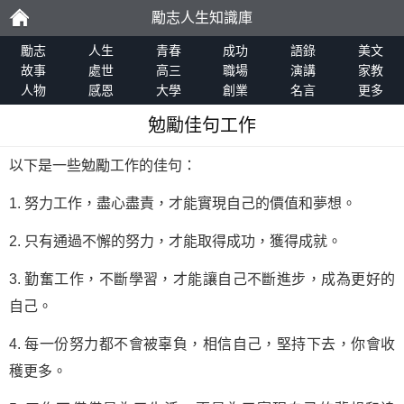
勵志人生知識庫
勵
勵志
人生
青春
成功
語錄
美文
故事
處世
高三
職場
演講
家教
人物
感恩
大學
創業
名言
更多
志
勉勵佳句工作
以下是一些勉勵工作的佳句：
1. 努力工作，盡心盡責，才能實現自己的價值和夢想。
2. 只有通過不懈的努力，才能取得成功，獲得成就。
3. 勤奮工作，不斷學習，才能讓自己不斷進步，成為更好的
自己。
4. 每一份努力都不會被辜負，相信自己，堅持下去，你會收
穫更多。