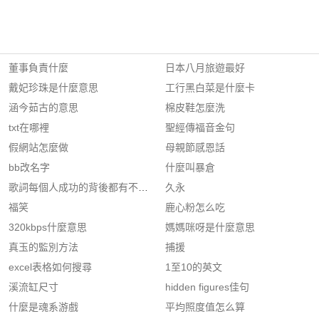
董事負責什麼
日本八月旅遊最好
戴妃珍珠是什麼意思
工行黑白菜是什麼卡
涵今茹古的意思
棉皮鞋怎麼洗
txt在哪裡
聖經傳福音金句
假網站怎麼做
母親節感恩話
bb改名字
什麼叫暴倉
歌詞每個人成功的背後都有不為人知的酸楚
久永
福笑
鹿心粉怎么吃
320kbps什麼意思
媽媽咪呀是什麼意思
真玉的監別方法
捕援
excel表格如何搜尋
1至10的英文
溪流缸尺寸
hidden figures佳句
什麼是魂系游戲
平均照度值怎么算