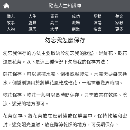
勵志人生知識庫
勵
勵志
人生
青春
成功
語錄
美文
故事
處世
高三
職場
演講
家教
人物
感恩
大學
創業
名言
更多
志
勿忘我怎麼保存
勿忘我保存的方法主要取決於勿忘我的狀態，是鮮花、乾花
還是花茶。以下是這三種情況下勿忘我的保存方法：
鮮花保存。可以選擇水養、倒掛或壓製法。水養需要每天換
水，倒掛則適用於將鮮花風乾成乾花，一般需要幾周時間。
乾花保存。乾花一般可以長時間保存，只需放置在乾燥、陰
涼、避光的地方即可。
花茶保存。將花茶放在密封罐或保鮮盒中，保持乾燥和密
封，避免陽光直射，放在陰涼乾燥的地方，可長期保存。