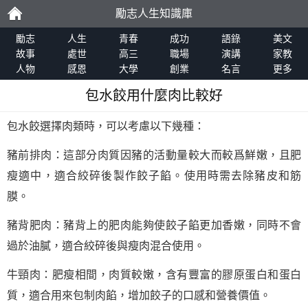
勵志人生知識庫
勵
勵志
人生
青春
成功
語錄
美文
故事
處世
高三
職場
演講
家教
人物
感恩
大學
創業
名言
更多
志
包水餃用什麼肉比較好
包水餃選擇肉類時，可以考慮以下幾種：
豬前排肉：這部分肉質因豬的活動量較大而較爲鮮嫩，且肥
瘦適中，適合絞碎後製作餃子餡。使用時需去除豬皮和筋
膜。
豬背肥肉：豬背上的肥肉能夠使餃子餡更加香嫩，同時不會
過於油膩，適合絞碎後與瘦肉混合使用。
牛頸肉：肥瘦相間，肉質較嫩，含有豐富的膠原蛋白和蛋白
質，適合用來包制肉餡，增加餃子的口感和營養價值。