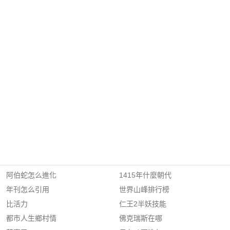
阿伯蛇怎么進化
1415年什麼朝代
年刊怎么引用
世界山峰排行榜
比活力
仁王2半妖技能
都市人生鄉村情
佛克瑞斯在哪