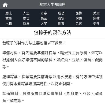
勵志人生知識庫
勵
勵志
人生
青春
成功
語錄
美文
故事
處世
高三
職場
演講
家教
人物
感恩
大學
創業
名言
更多
志
包粽子的製作方法
包粽子的製作方法主要包括以下步驟：
準備材料。首先需要準備好粽葉，糯米是主要原料，還可以
根據個人喜好準備不同的餡料，如紅棗、豆類、蛋黃、鹹肉
等。
處理粽葉。粽葉需要提前洗淨並用水浸泡，有的方法中建議
使用開水煮粽葉增加其韌性，以防止裂開。
準備餡料。根據所需口味準備餡料，如紅棗、豆類、鹹蛋
黃、鹹肉等。