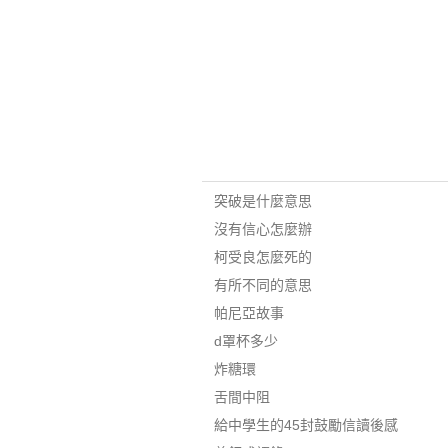
突破是什麼意思
沒有信心怎麼辦
柯受良怎麼死的
有所不同的意思
帕尼亞故事
d罩杯多少
炸糖環
舌間中阻
給中學生的45封鼓勵信讀後感