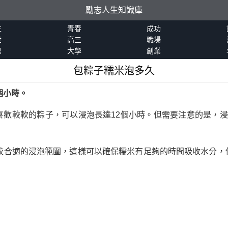
勵志人生知識庫
生
青春
成功
世
高三
職場
恩
大學
創業
包粽子糯米泡多久
個小時。
喜歡較軟的粽子，可以浸泡長達12個小時。但需要注意的是，浸
比較合適的浸泡範圍，這樣可以確保糯米有足夠的時間吸收水分，