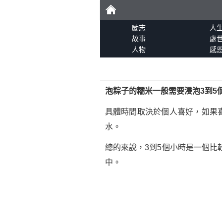
勵
勵志
人
故事
處
人物
感
志
泡粽子的糯米一般需要浸泡3到5
具體時間取決於個人喜好，如果
水。
總的來說，3到5個小時是一個
中。