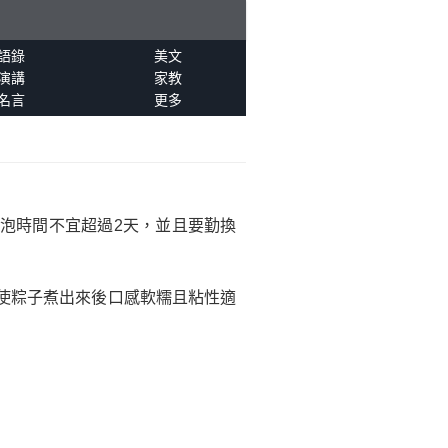
語錄
美文
演講
家教
名言
更多
泡時間不宜超過2天，並且要勤換
使粽子煮出來後口感軟糯且粘性適