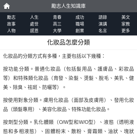
勵志人生知識庫
勵
勵志
人生
青春
成功
語錄
美文
故事
處世
高三
職場
演講
家教
人物
感恩
大學
創業
名言
更多
志
化妝品怎麼分類
化妝品的分類方式有多種，主要包括以下幾種：
按功能分類。普通化妝品（包括髮用品、護膚品、彩妝品
等）和特殊類化妝品（育發、染髮、燙髮、脫毛、美乳、健
美、除臭、祛斑、防曬等）。
按使用對象分類。膚用化妝品（面部及皮膚用）、發用化妝
品（頭髮專用）、美容化妝品、特殊功能化妝品。
按劑型分類。乳化體類（O/W型和W/O型）、液態（透明液
態和多相液態）、固體粉末、散粉、膏霜類、油狀、塊狀