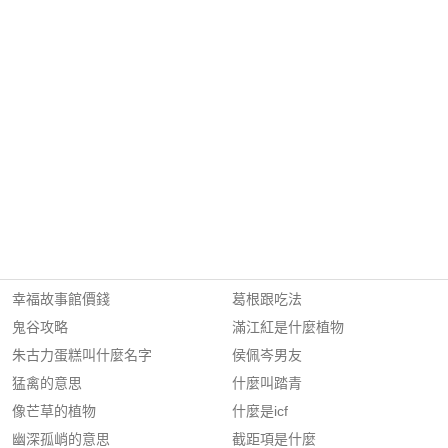
幸福故事館價錢
葛根跟吃法
鬼谷攻略
滿江紅是什麼植物
朱古力蛋糕叫什麼名字
侯佩岑男友
猛禽的意思
什麼叫踏青
像芒草的植物
什麼是icf
幽深孤峭的意思
截距項是什麼